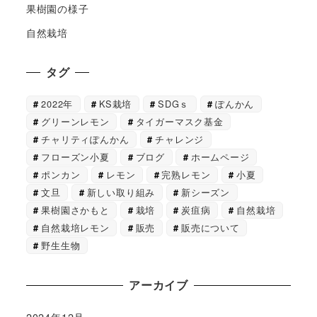
果樹園の様子
自然栽培
タグ
2022年
KS栽培
SDGｓ
ぽんかん
グリーンレモン
タイガーマスク基金
チャリティぽんかん
チャレンジ
フローズン小夏
ブログ
ホームページ
ポンカン
レモン
完熟レモン
小夏
文旦
新しい取り組み
新シーズン
果樹園さかもと
栽培
炭疽病
自然栽培
自然栽培レモン
販売
販売について
野生生物
アーカイブ