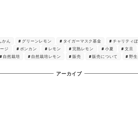
んかん
グリーンレモン
タイガーマスク基金
チャリティ
ページ
ポンカン
レモン
完熟レモン
小夏
文旦
自然栽培
自然栽培レモン
販売
販売について
野生
アーカイブ