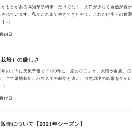
さかもとがある高知県須崎市…だけでなく、人口が少なく自然が豊
告されています。私がこれまで生きてきた中で、これだけ多くの種
 […]
5月24日
（栽培）の厳しさ
毎年のように天気予報で『100年に一度の〇〇』と、大雨や台風、
は、全て露地栽培。ハウスでの栽培と違い、自然環境の影響をダイ
…]
5月17日
販売について【2021年シーズン】