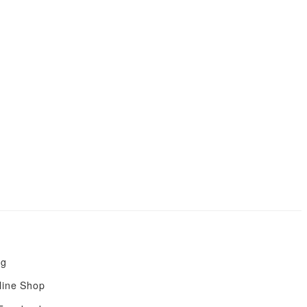
og
line Shop