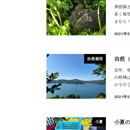
果樹園
多く報
ません！
2021年
自然
自然栽培
近年、
の柑橘
がその [
2021年
小夏の
小夏