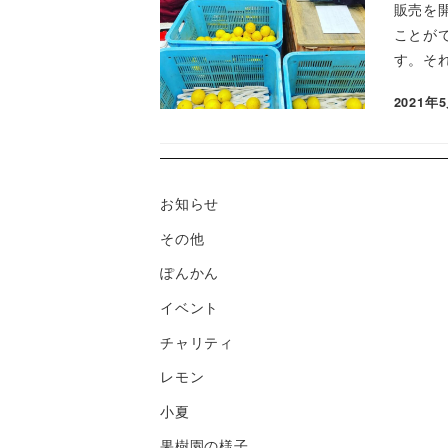
販売を
ことが
す。それ
2021年
お知らせ
その他
ぽんかん
イベント
チャリティ
レモン
小夏
果樹園の様子