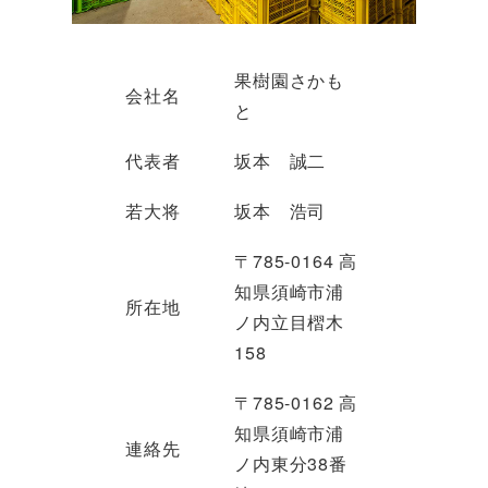
果樹園さかも
会社名
と
代表者
坂本 誠二
若大将
坂本 浩司
〒785-0164 高
知県須崎市浦
所在地
ノ内立目槢木
158
〒785-0162 高
知県須崎市浦
連絡先
ノ内東分38番