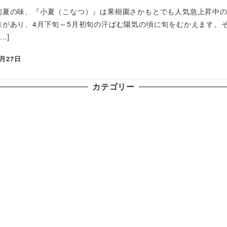
初夏の味、『小夏（こなつ）』は果樹園さかもとでも人気急上昇中
味があり、4月下旬～5月初旬の汗ばむ陽気の頃に旬をむかえます。
…]
3月27日
カテゴリー