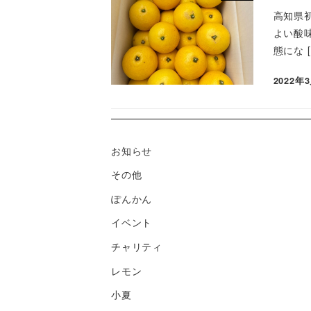
高知県
よい酸
態にな [
2022年
お知らせ
その他
ぽんかん
イベント
チャリティ
レモン
小夏