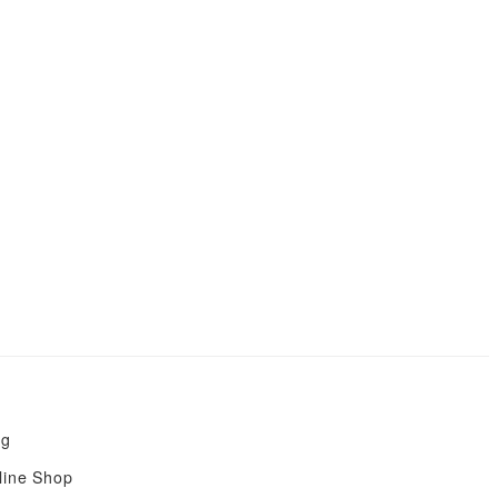
og
line Shop