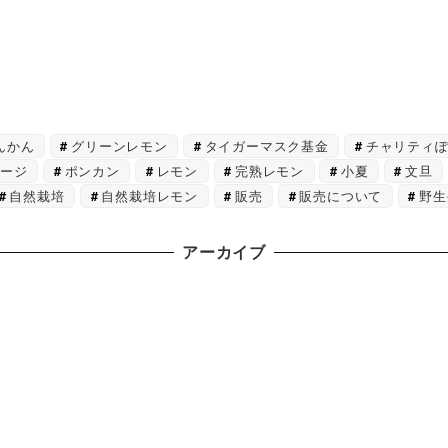
んかん
グリーンレモン
タイガーマスク基金
チャリティ
ページ
ポンカン
レモン
完熟レモン
小夏
文旦
自然栽培
自然栽培レモン
販売
販売について
野生
アーカイブ